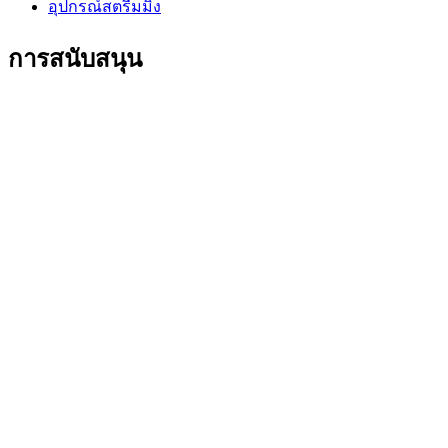
อุปกรณ์สตรีมมิ่ง
การสนับสนุน
การสนับสนุนบุคคล
การสนับสนุนการเล่นเกม
การสนับสนุนธุรกิจและการศึกษา
ติดต่อเรา
ซอฟต์แวร์
GHub สำหรับการเล่นเกมและสตรีมมิ่ง
Options+ เพื่อประสิทธิภาพ
Logitech
ผลิตภัณฑ์
เพื่อการเล่นเกมและสตรีมมิ่ง