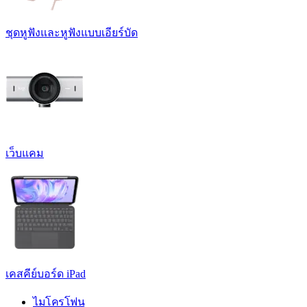
ชุดหูฟังและหูฟังแบบเอียร์บัด
เว็บแคม
เคสคีย์บอร์ด iPad
ไมโครโฟน