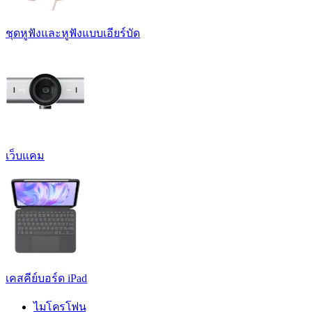
ชุดหูฟังและหูฟังแบบเอียร์บัด
เว็บแคม
เคสคีย์บอร์ด iPad
ไมโครโฟน