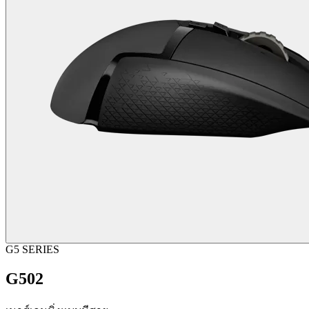
G5 SERIES
G502