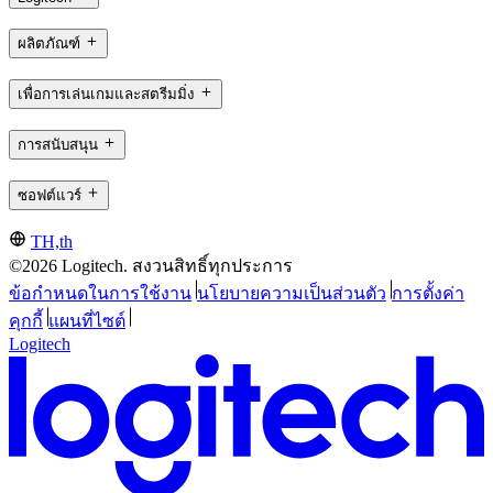
ผลิตภัณฑ์
เพื่อการเล่นเกมและสตรีมมิ่ง
การสนับสนุน
ซอฟต์แวร์
TH,th
©2026 Logitech. สงวนสิทธิ์ทุกประการ
ข้อกำหนดในการใช้งาน
นโยบายความเป็นส่วนตัว
การตั้งค่า
คุกกี้
แผนที่ไซต์
Logitech