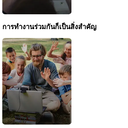
การทำงานร่วมกันก็เป็นสิ่งสำคัญ