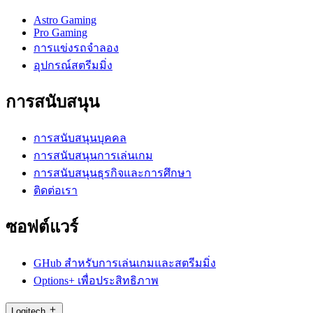
Astro Gaming
Pro Gaming
การแข่งรถจำลอง
อุปกรณ์สตรีมมิ่ง
การสนับสนุน
การสนับสนุนบุคคล
การสนับสนุนการเล่นเกม
การสนับสนุนธุรกิจและการศึกษา
ติดต่อเรา
ซอฟต์แวร์
GHub สำหรับการเล่นเกมและสตรีมมิ่ง
Options+ เพื่อประสิทธิภาพ
Logitech