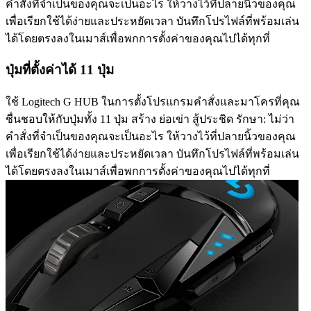
คำสั่งที่จำเป็นของคุณจะเป็นอะไร ให้วางไว้ที่ปลายนิ้วของคุณ
เพื่อเรียกใช้ได้ง่ายและประหยัดเวลา บันทึกโปรไฟล์ที่พร้อมเล่น
ได้โดยตรงลงในเมาส์เพื่อพกการตั้งค่าของคุณไปได้ทุกที่
ปุ่มที่ตั้งค่าได้ 11 ปุ่ม
ใช้ Logitech G HUB ในการตั้งโปรแกรมคำสั่งและมาโครที่คุณ
ชื่นชอบให้กับปุ่มทั้ง 11 ปุ่ม สร้าง ย่อเข่า สู้ประชิด รักษา: ไม่ว่า
คำสั่งที่จำเป็นของคุณจะเป็นอะไร ให้วางไว้ที่ปลายนิ้วของคุณ
เพื่อเรียกใช้ได้ง่ายและประหยัดเวลา บันทึกโปรไฟล์ที่พร้อมเล่น
ได้โดยตรงลงในเมาส์เพื่อพกการตั้งค่าของคุณไปได้ทุกที่