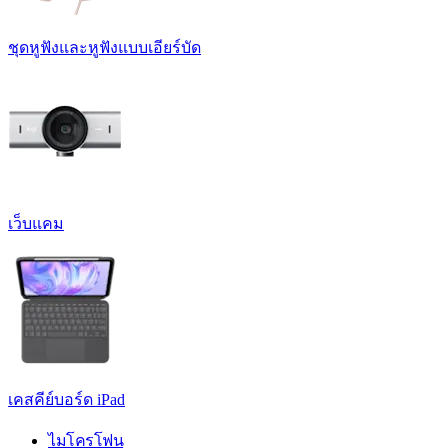
ชุดหูฟังและหูฟังแบบเอียร์บัด
เว็บแคม
เคสคีย์บอร์ด iPad
ไมโครโฟน