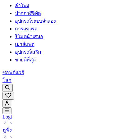
ลำโพง
ปากกาดิจิทัล
อุปกรณ์ระบบจำลอง
การแข่งรถ
รีโมตนำเสนอ
เมาส์แพด
อุปกรณ์เสริม
ขายดีที่สุด
ซอฟต์แวร์
โลก
Logi
หูฟัง