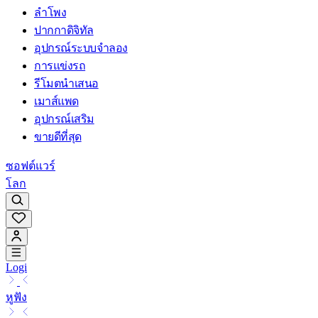
ลำโพง
ปากกาดิจิทัล
อุปกรณ์ระบบจำลอง
การแข่งรถ
รีโมตนำเสนอ
เมาส์แพด
อุปกรณ์เสริม
ขายดีที่สุด
ซอฟต์แวร์
โลก
Logi
หูฟัง