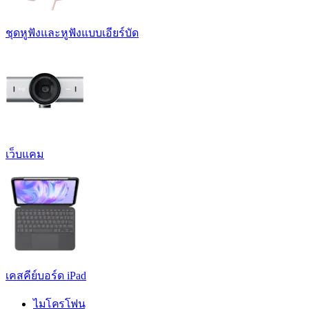
ชุดหูฟังและหูฟังแบบเอียร์บัด
เว็บแคม
เคสคีย์บอร์ด iPad
ไมโครโฟน