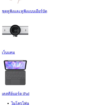
ชุดหูฟังและหูฟังแบบเอียร์บัด
เว็บแคม
เคสคีย์บอร์ด iPad
ไมโครโฟน