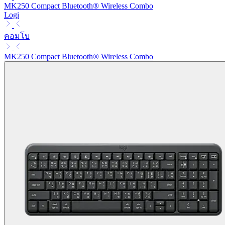
MK250 Compact Bluetooth® Wireless Combo
Logi
คอมโบ
MK250 Compact Bluetooth® Wireless Combo