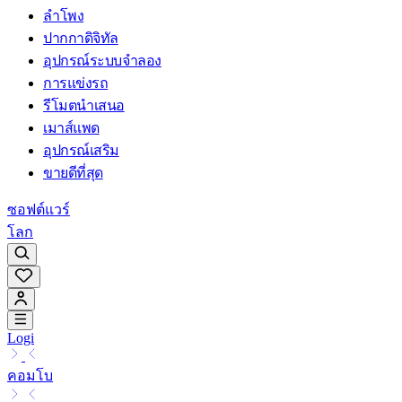
ลำโพง
ปากกาดิจิทัล
อุปกรณ์ระบบจำลอง
การแข่งรถ
รีโมตนำเสนอ
เมาส์แพด
อุปกรณ์เสริม
ขายดีที่สุด
ซอฟต์แวร์
โลก
Logi
คอมโบ