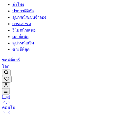
ลำโพง
ปากกาดิจิทัล
อุปกรณ์ระบบจำลอง
การแข่งรถ
รีโมตนำเสนอ
เมาส์แพด
อุปกรณ์เสริม
ขายดีที่สุด
ซอฟต์แวร์
โลก
Logi
คอมโบ