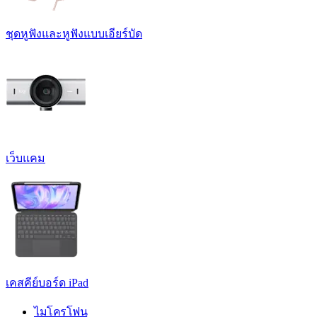
ชุดหูฟังและหูฟังแบบเอียร์บัด
เว็บแคม
เคสคีย์บอร์ด iPad
ไมโครโฟน