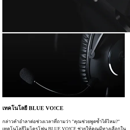
เทคโนโลยี BLUE VO!CE
กล่าวคำอำลาต่อช่วงเวลาที่ถามว่า "คุณช่วยพูดซ้ำได้ไหม?"
เทคโนโลยีไมโครโฟน BLUE VO!CE ช่วยให้คุณมีทางเลือกใน