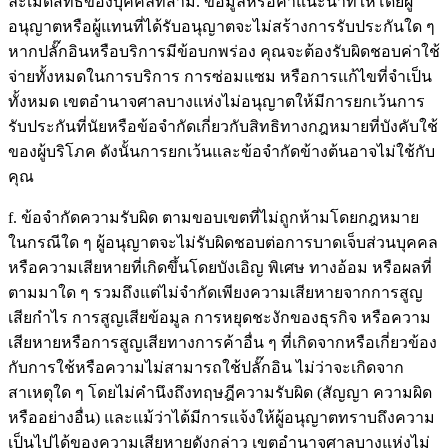
ละเมิดสิทธิของบุคคลที่สาม. ข้อมูลหรือคำแนะนำที่ให้โดยผู้
อนุญาตหรือผู้แทนที่ได้รับอนุญาตจะไม่สร้างการรับประกันใด ๆ
หากปลั๊กอินหรือบริการมีข้อบกพร่อง คุณจะต้องรับผิดชอบค่าใช้
จ่ายทั้งหมดในการบริการ การซ่อมแซม หรือการแก้ไขที่จำเป็น
ทั้งหมด เขตอำนาจศาลบางแห่งไม่อนุญาตให้มีการยกเว้นการ
รับประกันที่นัยหรือข้อจำกัดเกี่ยวกับสิทธิทางกฎหมายที่บังคับใช้
ของผู้บริโภค ดังนั้นการยกเว้นและข้อจำกัดข้างต้นอาจไม่ใช้กับ
คุณ
f. ข้อจำกัดความรับผิด ตามขอบเขตที่ไม่ถูกห้ามโดยกฎหมาย
ในกรณีใด ๆ ผู้อนุญาตจะไม่รับผิดชอบต่อการบาดเจ็บส่วนบุคคล
หรือความเสียหายที่เกิดขึ้นโดยบังเอิญ พิเศษ ทางอ้อม หรือผลที่
ตามมาใด ๆ รวมถึงแต่ไม่จำกัดเพียงความเสียหายจากการสูญ
เสียกำไร การสูญเสียข้อมูล การหยุดชะงักของธุรกิจ หรือความ
เสียหายหรือการสูญเสียทางการค้าอื่น ๆ ที่เกิดจากหรือเกี่ยวข้อง
กับการใช้หรือความไม่สามารถใช้ปลั๊กอิน ไม่ว่าจะเกิดจาก
สาเหตุใด ๆ โดยไม่คำนึงถึงทฤษฎีความรับผิด (สัญญา ความผิด
หรืออย่างอื่น) และแม้ว่าได้มีการแจ้งให้ผู้อนุญาตทราบถึงความ
เป็นไปได้ของความเสียหายดังกล่าว เขตอำนาจศาลบางแห่งไม่