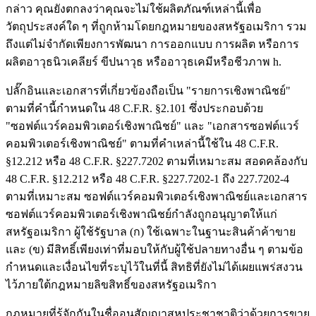
กล่าว คุณยังตกลงว่าคุณจะไม่ใช้ผลิตภัณฑ์เหล่านี้เพื่อ
วัตถุประสงค์ใด ๆ ที่ถูกห้ามโดยกฎหมายของสหรัฐอเมริกา รวม
ถึงแต่ไม่จำกัดเพียงการพัฒนา การออกแบบ การผลิต หรือการ
ผลิตอาวุธนิวเคลียร์ ขีปนาวุธ หรืออาวุธเคมีหรือชีวภาพ h.
ปลั๊กอินและเอกสารที่เกี่ยวข้องถือเป็น "รายการเชิงพาณิชย์"
ตามที่คำนี้กำหนดใน 48 C.F.R. §2.101 ซึ่งประกอบด้วย
"ซอฟต์แวร์คอมพิวเตอร์เชิงพาณิชย์" และ "เอกสารซอฟต์แวร์
คอมพิวเตอร์เชิงพาณิชย์" ตามที่คำเหล่านี้ใช้ใน 48 C.F.R.
§12.212 หรือ 48 C.F.R. §227.7202 ตามที่เหมาะสม สอดคล้องกับ
48 C.F.R. §12.212 หรือ 48 C.F.R. §227.7202-1 ถึง 227.7202-4
ตามที่เหมาะสม ซอฟต์แวร์คอมพิวเตอร์เชิงพาณิชย์และเอกสาร
ซอฟต์แวร์คอมพิวเตอร์เชิงพาณิชย์กำลังถูกอนุญาตให้แก่
สหรัฐอเมริกา ผู้ใช้รัฐบาล (ก) ใช้เฉพาะในฐานะสินค้าค้าขาย
และ (ข) มีสิทธิ์เพียงเท่าที่มอบให้กับผู้ใช้ปลายทางอื่น ๆ ตามข้อ
กำหนดและเงื่อนไขที่ระบุไว้ในที่นี้ สิทธิที่ยังไม่ได้เผยแพร่สงวน
ไว้ภายใต้กฎหมายลิขสิทธิ์ของสหรัฐอเมริกา
กฎหมายที่รู้จักกันในชื่ออนุสัญญาสหประชาชาติว่าด้วยการขาย