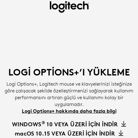
LOGI
OPTIONS+
YAZILIMINI
YÜKLEME
|
LOGITECH
LOGI OPTIONS+’I YÜKLEME
Logi Options+, Logitech mouse ve klavyelerinizi isteğinize
göre çalışacak şekilde özelleştirmenizi sağlayarak kullanım
performansını artıran güçlü ve kullanımı kolay bir
uygulamadır.
Logi Options+ hakkında daha fazla bilgi
®
WINDOWS
10 VEYA ÜZERİ İÇİN İNDİR
macOS 10.15 VEYA ÜZERİ İÇİN İNDİR