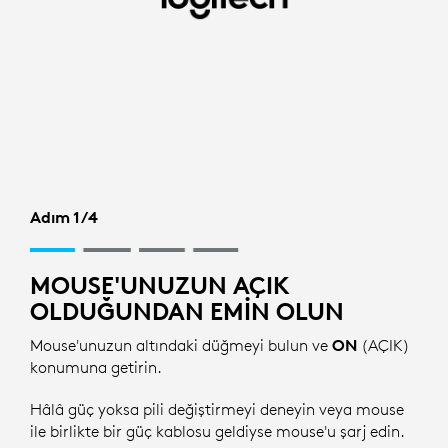
MOUSE
İÇIN
BLUETOOTH
KURULUMU
|
LOGITECH
Adım 1/4
MOUSE'UNUZUN AÇIK
OLDUĞUNDAN EMIN OLUN
Mouse'unuzun altındaki düğmeyi bulun ve
ON
(AÇIK)
konumuna getirin.
Hâlâ güç yoksa pili değiştirmeyi deneyin veya mouse
ile birlikte bir güç kablosu geldiyse mouse'u şarj edin.