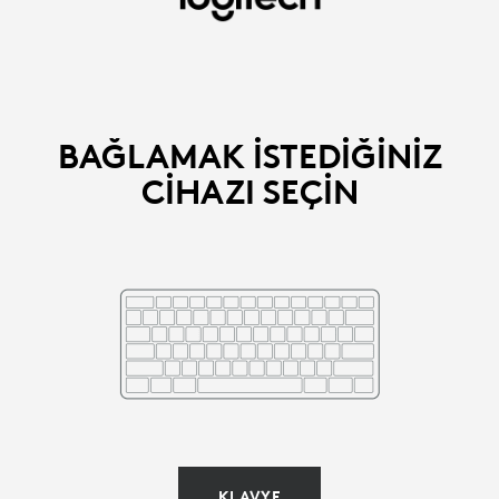
BAĞLANACAK
MOUSE
VEYA
KLAVYEYI
BAĞLAMAK ISTEDIĞINIZ
CIHAZI SEÇIN
SEÇIN
|
LOGITECH
KLAVYE