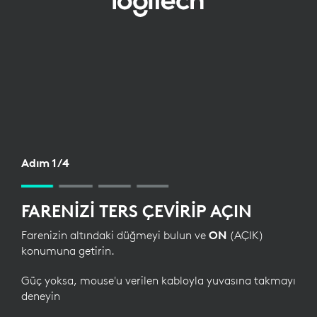
MOUSE
İÇIN
BLUETOOTH
KURULUMU
Adım 1/4
FARENIZI TERS ÇEVIRIP AÇIN
Farenizin altındaki düğmeyi bulun ve
ON
(AÇIK)
konumuna getirin.
Güç yoksa, mouse'u verilen kabloyla yuvasına takmayı
deneyin