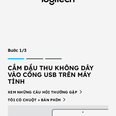
WIRELESS
RECEIVER
SETUP
FOR
MOUSE
Bước 1/3
CẮM ĐẦU THU KHÔNG DÂY
VÀO CỔNG USB TRÊN MÁY
TÍNH
XEM NHỮNG CÂU HỎI THƯỜNG GẶP
TÔI CÓ CHUỘT + BÀN PHÍM