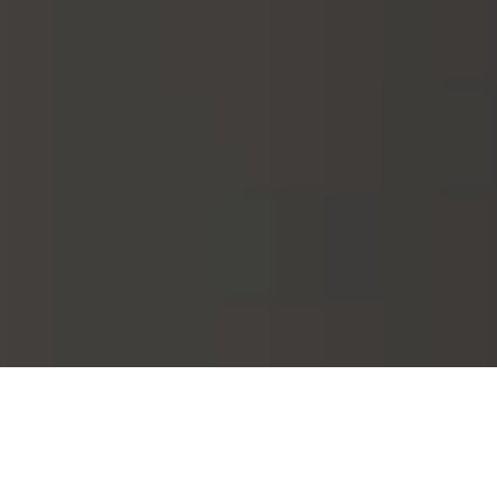
KHÁM PHÁ SẢN PHẨM
TẢI VỀ ỨNG DỤNG TÙY CHỈNH
NHỮNG CÂU HỎI THƯỜNG GẶP