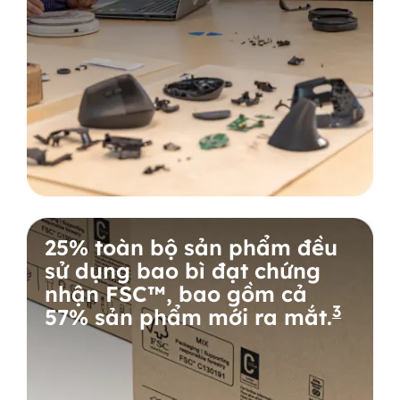
25% toàn bộ sản phẩm đều
sử dụng bao bì đạt chứng
nhận FSC™, bao gồm cả
3
57% sản phẩm mới ra mắt.
Được 