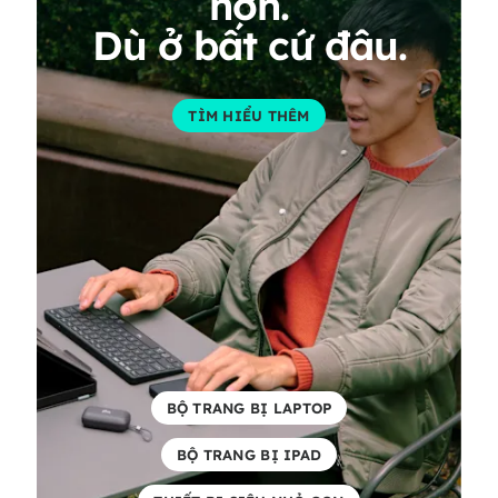
hơn.
Dù ở bất cứ đâu.
TÌM HIỂU THÊM
BỘ TRANG BỊ LAPTOP
BỘ TRANG BỊ IPAD