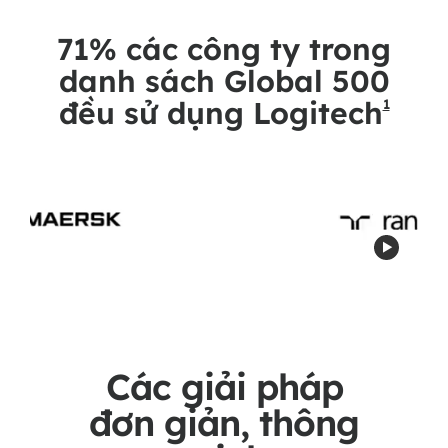
71% các công ty trong
danh sách Global 500
đều sử dụng Logitech
1
NGUỒN
Các giải pháp
đơn giản, thông