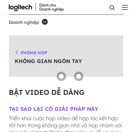
GIẢI
PHÁP
Doanh nghiệp
KHÔNG
GIAN
HỌP
PHÒNG HỌP
NHÓM
KHÔNG GIAN NGÓN TAY
BẬT VIDEO DỄ DÀNG
TẠI SAO LẠI CÓ GIẢI PHÁP NÀY
Triển khai cuộc họp video để hợp tác kết hợp
tốt hơn trong không gian nhỏ và họp nhóm với