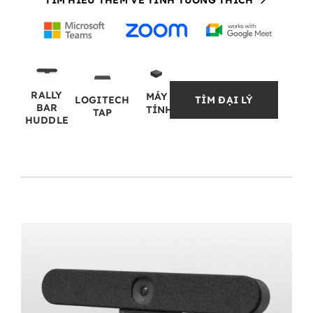
TÌM HIỂU THÊM VỀ TÍNH TƯƠNG THÍCH
RALLY
MÁY
LOGITECH
TÌM ĐẠI LÝ
BAR
TÍNH
TAP
HUDDLE