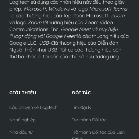
Logitech sử dụng các nhãn hiệu này đều theo giấy
phép.
Microsoft, Windows
và logo
Microsoft Teams
là các thương hiệu của Tập đoàn Microsoft.
Zoom
và logo
Zoom
là
thương hiệu của Zoom Video
Communications, Inc.
Google Meet và huy hiệu
"Hoạt động với Google Meet"
là các thương hiệu của
Google LLC.
USB-C
là thương hiệu của Diễn đàn
Người triển khai USB. Tất cả các thương hiệu bên
thứ ba khác là tài sản của chủ sở hữu tương ứng.
GIỚI THIỆU
ĐỐI TÁC
Câu chuyện về Logitech
Tìm đại lý
Nghề nghiệp
Trở thành Đối tác
Nhà đầu tư
Trở thành Đối tác của Liên
minh