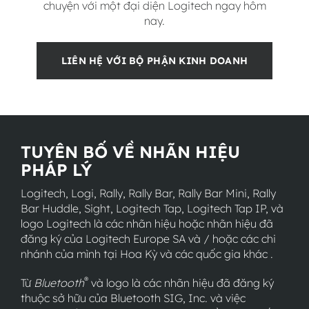
chuyện với một đại diện Logitech ngay hôm
nay.
LIÊN HỆ VỚI BỘ PHẬN KINH DOANH
TUYÊN BỐ VỀ NHÃN HIỆU
PHÁP LÝ
Logitech, Logi, Rally, Rally Bar, Rally Bar Mini, Rally
Bar Huddle, Sight, Logitech Tap, Logitech Tap IP, và
logo Logitech là các nhãn hiệu hoặc nhãn hiệu đã
đăng ký của Logitech Europe SA và / hoặc các chi
nhánh của mình tại Hoa Kỳ và các quốc gia khác .
®
Từ
Bluetooth
và logo là các nhãn hiệu đã đăng ký
thuộc sở hữu của Bluetooth SIG, Inc. và việc