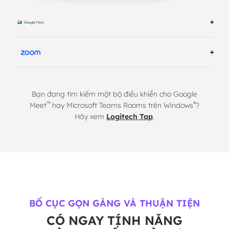
TÌM HIỂU THÊM VỀ GIẢI PHÁP PHÒNG CỦA
GOOGLE MEET
TM
TÌM HIỂU THÊM VỀ ZOOM ROOM GIẢI PHÁP
Bạn đang tìm kiếm một bộ điều khiển cho Google
™
®
Meet
hay Microsoft Teams Rooms trên Windows
?
Hãy xem
Logitech Tap
.
BỐ CỤC GỌN GÀNG VÀ THUẬN TIỆN
CÓ NGAY TÍNH NĂNG