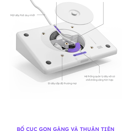
Một dây PoE duy nhất
Hệ thống quản lý dây với cơ
chế chống căng tích hợp
Đi dây cấp độ thương mại
BỐ CỤC GỌN GÀNG VÀ THUẬN TIỆN