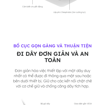
Cảm biến chuyển động
Lớp phủ Oleophobic (Ion cường lực)
BỐ CỤC GỌN GÀNG VÀ THUẬN TIỆN
ĐI DÂY ĐƠN GIẢN VÀ AN
TOÀN
Đơn giản hóa việc thiết lập với một dây duy
nhất có thể được đi thông qua mặt sau hoặc
bên dưới thiết bị. Giữ cho các kết nối chặt chẽ
với cơ chế giữ và chống căng dây tích hợp.
Bộ giữ dây
Giao diện gắn VESA