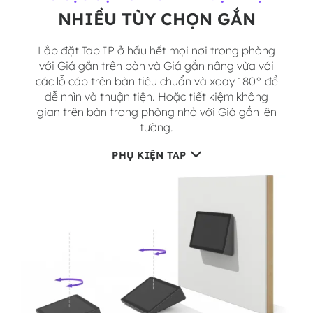
NHIỀU TÙY CHỌN GẮN
Lắp đặt Tap IP ở hầu hết mọi nơi trong phòng
với Giá gắn trên bàn và Giá gắn nâng vừa với
các lỗ cáp trên bàn tiêu chuẩn và xoay 180° để
dễ nhìn và thuận tiện. Hoặc tiết kiệm không
gian trên bàn trong phòng nhỏ với Giá gắn lên
tường.
PHỤ KIỆN TAP