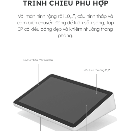
TRÌNH CHIẾU PHÙ HỢP
Với màn hình rộng rãi 10,1”, cấu hình thấp và
cảm biến chuyển động để luôn sẵn sàng, Tap
IP có kiểu dáng đẹp và khiêm nhường trong
phòng.
Góc 14° thoải mái trên bàn
Màn hình cảm ứng 10,1”