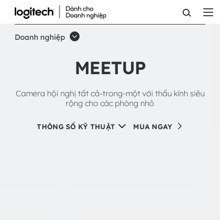
CAMERA
HỘI
Doanh nghiệp
NGHỊ
MEETUP
TẤT
CẢ-
Camera hội nghị tất cả-trong-một với thấu kính siêu
TRONG-
rộng cho các phòng nhỏ
MỘT
THÔNG SỐ KỸ THUẬT
MUA NGAY
VỚI
THẤU
KÍNH
SIÊU
RỘNG