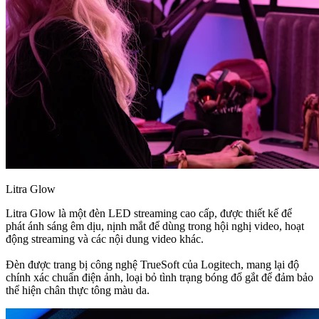
Litra Glow
Litra Glow là một đèn LED streaming cao cấp, được thiết kế để
phát ánh sáng êm dịu, nịnh mắt để dùng trong hội nghị video, hoạt
động streaming và các nội dung video khác.
Đèn được trang bị công nghệ TrueSoft của Logitech, mang lại độ
chính xác chuẩn điện ảnh, loại bỏ tình trạng bóng đổ gắt để đảm bảo
thể hiện chân thực tông màu da.