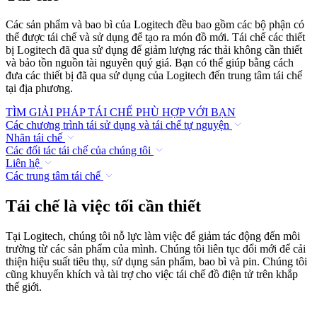
Các sản phẩm và bao bì của Logitech đều bao gồm các bộ phận có
thể được tái chế và sử dụng để tạo ra món đồ mới. Tái chế các thiết
bị Logitech đã qua sử dụng để giảm lượng rác thải không cần thiết
và bảo tồn nguồn tài nguyên quý giá. Bạn có thể giúp bằng cách
đưa các thiết bị đã qua sử dụng của Logitech đến trung tâm tái chế
tại địa phương.
TÌM GIẢI PHÁP TÁI CHẾ PHÙ HỢP VỚI BẠN
Các chương trình tái sử dụng và tái chế tự nguyện
Nhãn tái chế
Các đối tác tái chế của chúng tôi
Liên hệ
Các trung tâm tái chế
Tái chế là việc tối cần thiết
Tại Logitech, chúng tôi nỗ lực làm việc để giảm tác động đến môi
trường từ các sản phẩm của mình. Chúng tôi liên tục đổi mới để cải
thiện hiệu suất tiêu thụ, sử dụng sản phẩm, bao bì và pin. Chúng tôi
cũng khuyến khích và tài trợ cho việc tái chế đồ điện tử trên khắp
thế giới.