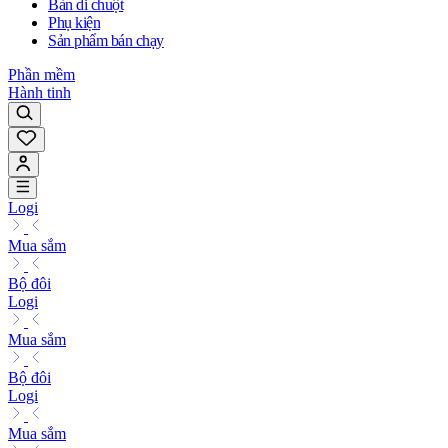
Bàn di chuột
Phụ kiện
Sản phẩm bán chạy
Phần mềm
Hành tinh
Logi
Mua sắm
Bộ đôi
Logi
Mua sắm
Bộ đôi
Logi
Mua sắm