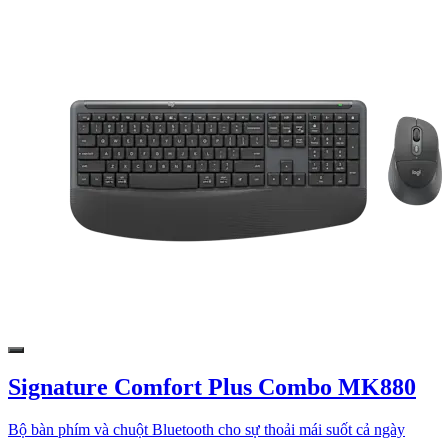
Signature Comfort Plus Combo MK880
Bộ bàn phím và chuột Bluetooth cho sự thoải mái suốt cả ngày