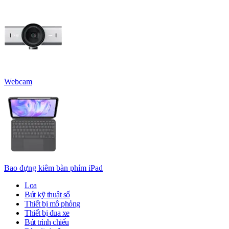
Webcam
Bao đựng kiêm bàn phím iPad
Loa
Bút kỹ thuật số
Thiết bị mô phỏng
Thiết bị đua xe
Bút trình chiếu