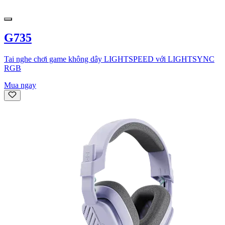
G735
Tai nghe chơi game không dây LIGHTSPEED với LIGHTSYNC
RGB
Mua ngay