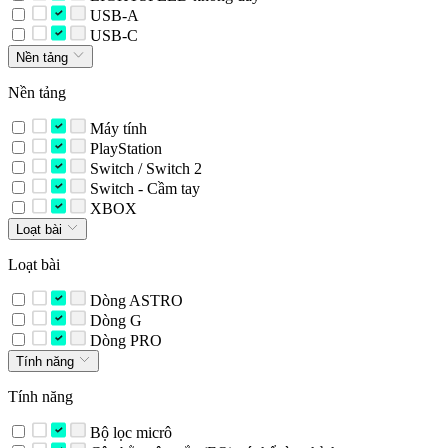
USB-A
USB-C
Nền tảng
Nền tảng
Máy tính
PlayStation
Switch / Switch 2
Switch - Cầm tay
XBOX
Loạt bài
Loạt bài
Dòng ASTRO
Dòng G
Dòng PRO
Tính năng
Tính năng
Bộ lọc micrô