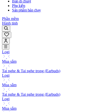
Bàn di chuột
Phụ kiện
Sản phẩm bán chạy
Phần mềm
Hành tinh
Logi
Mua sắm
Tai nghe & Tai nghe trong (Earbuds)
Logi
Mua sắm
Tai nghe & Tai nghe trong (Earbuds)
Logi
Mua sắm