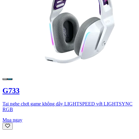
G733
Tai nghe chơi game không dây LIGHTSPEED với LIGHTSYNC
RGB
Mua ngay