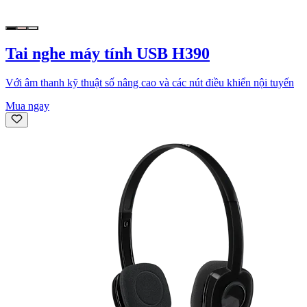
Tai nghe máy tính USB H390
Với âm thanh kỹ thuật số nâng cao và các nút điều khiển nội tuyến
Mua ngay