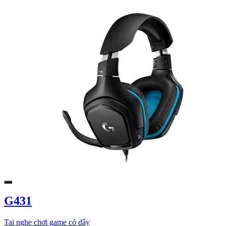
G431
Tai nghe chơi game có dây