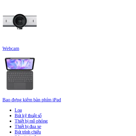
Webcam
Bao đựng kiêm bàn phím iPad
Loa
Bút kỹ thuật số
Thiết bị mô phỏng
Thiết bị đua xe
Bút trình chiếu