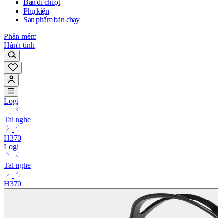
Bàn di chuột
Phụ kiện
Sản phẩm bán chạy
Phần mềm
Hành tinh
Logi
Tai nghe
H370
Logi
Tai nghe
H370