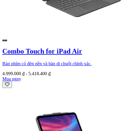
Combo Touch for iPad Air
Bàn phím có đèn nền và bàn di chuột chính xác.
4.999.000 ₫
-
5.418.400 ₫
Mua ngay