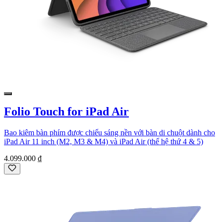
Folio Touch for iPad Air
Bao kiêm bàn phím được chiếu sáng nền với bàn di chuột dành cho
iPad Air 11 inch (M2, M3 & M4) và iPad Air (thế hệ thứ 4 & 5)
4.099.000 ₫