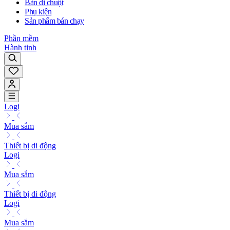
Bàn di chuột
Phụ kiện
Sản phẩm bán chạy
Phần mềm
Hành tinh
Logi
Mua sắm
Thiết bị di động
Logi
Mua sắm
Thiết bị di động
Logi
Mua sắm