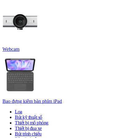
Webcam
Bao đựng kiêm bàn phím iPad
Loa
Bút kỹ thuật số
Thiết bị mô phỏng
Thiết bị đua xe
Bút trình chiếu