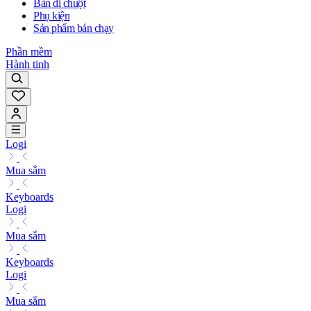
Bàn di chuột
Phụ kiện
Sản phẩm bán chạy
Phần mềm
Hành tinh
Logi
Mua sắm
Keyboards
Logi
Mua sắm
Keyboards
Logi
Mua sắm