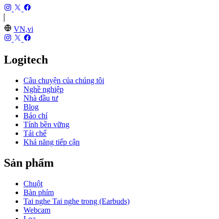
VN,vi
Logitech
Câu chuyện của chúng tôi
Nghề nghiệp
Nhà đầu tư
Blog
Báo chí
Tính bền vững
Tái chế
Khả năng tiếp cận
Sản phẩm
Chuột
Bàn phím
Tai nghe Tai nghe trong (Earbuds)
Webcam
Loa