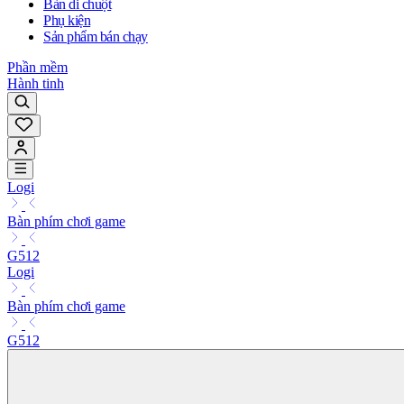
Bàn di chuột
Phụ kiện
Sản phẩm bán chạy
Phần mềm
Hành tinh
Logi
Bàn phím chơi game
G512
Logi
Bàn phím chơi game
G512