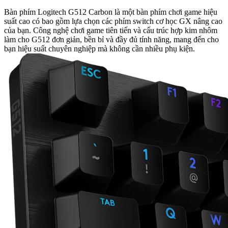
Bàn phím Logitech G512 Carbon là một bàn phím chơi game hiệu
suất cao có bao gồm lựa chọn các phím switch cơ học GX nâng cao
của bạn. Công nghệ chơi game tiên tiến và cấu trúc hợp kim nhôm
làm cho G512 đơn giản, bền bỉ và đầy đủ tính năng, mang đến cho
bạn hiệu suất chuyên nghiệp mà không cần nhiều phụ kiện.