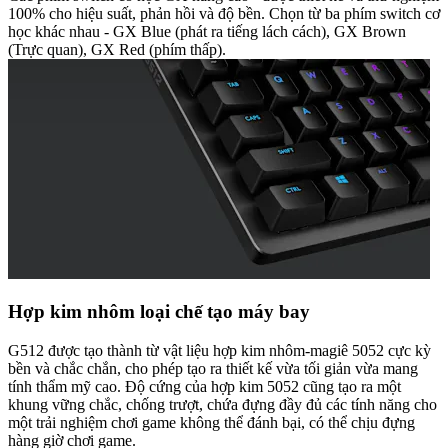
100% cho hiệu suất, phản hồi và độ bền. Chọn từ ba phím switch cơ
học khác nhau - GX Blue (phát ra tiếng lách cách), GX Brown
(Trực quan), GX Red (phím thấp).
Hợp kim nhôm loại chế tạo máy bay
G512 được tạo thành từ vật liệu hợp kim nhôm-magiê 5052 cực kỳ
bền và chắc chắn, cho phép tạo ra thiết kế vừa tối giản vừa mang
tính thẩm mỹ cao. Độ cứng của hợp kim 5052 cũng tạo ra một
khung vững chắc, chống trượt, chứa đựng đầy đủ các tính năng cho
một trải nghiệm chơi game không thể đánh bại, có thể chịu đựng
hàng giờ chơi game.