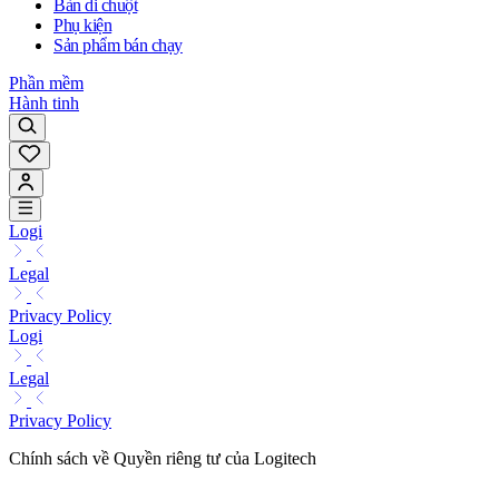
Bàn di chuột
Phụ kiện
Sản phẩm bán chạy
Phần mềm
Hành tinh
Logi
Legal
Privacy Policy
Logi
Legal
Privacy Policy
Chính sách về Quyền riêng tư của Logitech