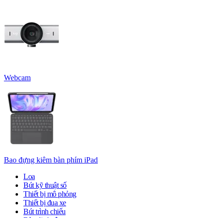
Webcam
Bao đựng kiêm bàn phím iPad
Loa
Bút kỹ thuật số
Thiết bị mô phỏng
Thiết bị đua xe
Bút trình chiếu