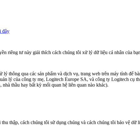
i đây
yền riêng tư này giải thích cách chúng tôi xử lý dữ liệu cá nhân của bạn
ử lý thông qua các sản phẩm và dịch vụ, trang web trên máy tính để bàn
quản lý của công ty mẹ, Logitech Europe SA, và công ty Logitech cụ th
p, nhà thầu hay bất kỳ mối quan hệ liên quan nào khác).
ôi thu thập, cách chúng tôi sử dụng chúng và cách chúng tôi bảo vệ dữ 