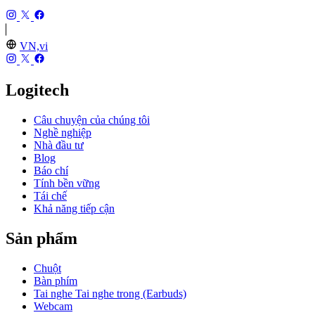
VN,vi
Logitech
Câu chuyện của chúng tôi
Nghề nghiệp
Nhà đầu tư
Blog
Báo chí
Tính bền vững
Tái chế
Khả năng tiếp cận
Sản phẩm
Chuột
Bàn phím
Tai nghe Tai nghe trong (Earbuds)
Webcam