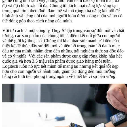
game cũng như làm việc, đồng thời vẫn đảm bảo sự thoải mái, tốc
độ và độ chính xác tối đa. Chúng tôi kích hoạt năng lực sáng tạo
trong quá trình theo đuổi đam mê và mở rộng khả năng kết nối để
hình ảnh và tiếng nói của mọi người luôn được công nhận và họ có
thể đóng góp theo cách riêng của mình.
Với tư cách là một công ty Thụy Sĩ tập trung vào sự đổi mới và chất
lượng, các sản phẩm của chúng tôi là điểm kết nối giữa con người
và thế giới kỹ thuật số. Chúng tôi khai thác sức mạnh cải tiến của
thiết kế để thúc đẩy sự đổi mới và tiến bộ trong toàn bộ danh mục
đầu tư của mình, nhằm đem đến những trải nghiệm thực sự độc đáo
và có ý nghĩa. Với các sản phẩm được cung cấp rộng khắp hầu hết
quốc gia và hơn 3,5 triệu sản phẩm được giao hàng mỗi tuần,
Logitech luôn nỗ lực hết mình để mang lại những kết quả tốt đẹp
hơn cho con người và hành tinh, giảm tác động đến môi trường
bằng cách đi tiên phong trong ngành về thiết kế vì sự bền vững.