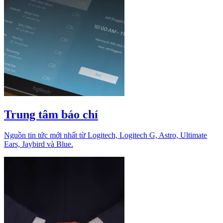
Trung tâm báo chí
Nguồn tin tức mới nhất từ Logitech, Logitech G, Astro, Ultimate
Ears, Jaybird và Blue.