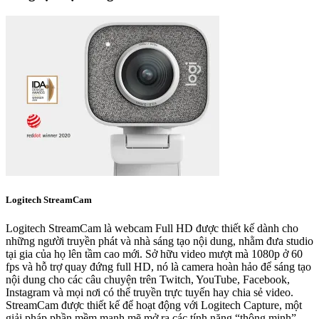
Logitech StreamCam
Logitech StreamCam là webcam Full HD được thiết kế dành cho
những người truyền phát và nhà sáng tạo nội dung, nhằm đưa studio
tại gia của họ lên tầm cao mới. Sở hữu video mượt mà 1080p ở 60
fps và hỗ trợ quay đứng full HD, nó là camera hoàn hảo để sáng tạo
nội dung cho các câu chuyện trên Twitch, YouTube, Facebook,
Instagram và mọi nơi có thể truyền trực tuyến hay chia sẻ video.
StreamCam được thiết kế để hoạt động với Logitech Capture, một
giải pháp phần mềm mạnh mẽ mở ra các tính năng “thông minh”