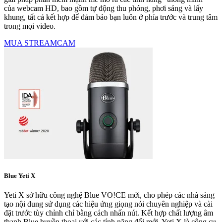
của webcam HD, bao gồm tự động thu phóng, phơi sáng và lấy
khung, tất cả kết hợp để đảm bảo bạn luôn ở phía trước và trung tâm
trong mọi video.
MUA STREAMCAM
Blue Yeti X
Yeti X sở hữu công nghệ Blue VO!CE mới, cho phép các nhà sáng
tạo nội dung sử dụng các hiệu ứng giọng nói chuyên nghiệp và cài
đặt trước tùy chỉnh chỉ bằng cách nhấn nút. Kết hợp chất lượng âm
thanh Blue huyền thoại với các tính năng đổi mới, Yeti X là công cụ