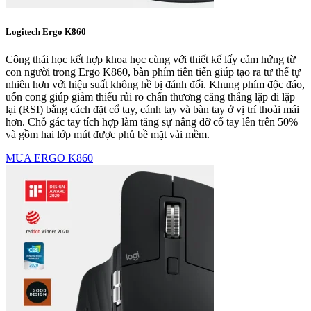
Logitech Ergo K860
Công thái học kết hợp khoa học cùng với thiết kế lấy cảm hứng từ
con người trong Ergo K860, bàn phím tiên tiến giúp tạo ra tư thế tự
nhiên hơn với hiệu suất không hề bị đánh đổi. Khung phím độc đáo,
uốn cong giúp giảm thiểu rủi ro chấn thương căng thẳng lặp đi lặp
lại (RSI) bằng cách đặt cổ tay, cánh tay và bàn tay ở vị trí thoải mái
hơn. Chỗ gác tay tích hợp làm tăng sự nâng đỡ cổ tay lên trên 50%
và gồm hai lớp mút được phủ bề mặt vải mềm.
MUA ERGO K860