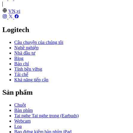
VN,vi
Logitech
Câu chuyện của chúng tôi
Nghề nghiệp
Nhà đầu tư
Blog
Báo chí
Tính bền vững
Tái chế
Khả năng tiếp cận
Sản phẩm
Chuột
Bàn phím
Tai nghe Tai nghe trong (Earbuds)
Webcam
Loa
Bao đựng kiêm bàn phím iPad