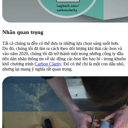
Nhãn quan trọng
Tất cả chúng ta đều có thể đưa ra những lựa chọn sáng suốt hơn.
Do đó, chúng tôi đã tìm ra cách theo dõi lượng khí thải các-bon và
vào năm 2020, chúng tôi đã trở thành một trong những công ty đầu
tiên dán nhãn thông tin về tác động các-bon lên bao bì - trong khuôn
khổ chương trình
Carbon Clarity
. Đó có thể chỉ là một con dấu nhỏ,
nhưng lại mang ý nghĩa rất quan trọng.