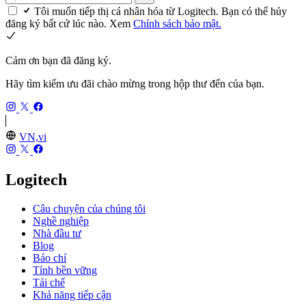
Tôi muốn tiếp thị cá nhân hóa từ Logitech. Bạn có thể hủy
đăng ký bất cứ lúc nào. Xem
Chính sách bảo mật.
Cảm ơn bạn đã đăng ký.
Hãy tìm kiếm ưu đãi chào mừng trong hộp thư đến của bạn.
VN,vi
Logitech
Câu chuyện của chúng tôi
Nghề nghiệp
Nhà đầu tư
Blog
Báo chí
Tính bền vững
Tái chế
Khả năng tiếp cận