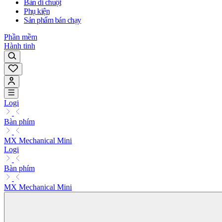
Bàn di chuột
Phụ kiện
Sản phẩm bán chạy
Phần mềm
Hành tinh
Logi
Bàn phím
MX Mechanical Mini
Logi
Bàn phím
MX Mechanical Mini