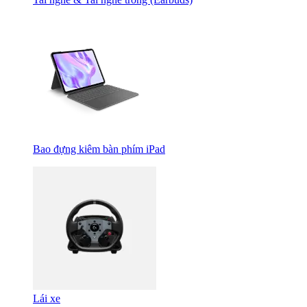
Bao đựng kiêm bàn phím iPad
Lái xe