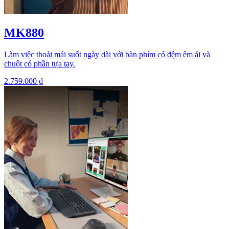
MK880
Làm việc thoải mái suốt ngày dài với bàn phím có đệm êm ái và
chuột có phần tựa tay.
2.759.000 ₫