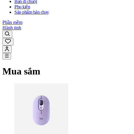
Bàn di chuột
Phụ kiện
Sản phẩm bán chạy
Phần mềm
Hành tinh
Mua sắm