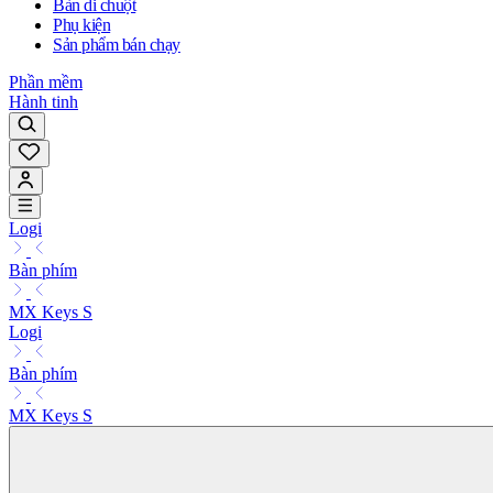
Bàn di chuột
Phụ kiện
Sản phẩm bán chạy
Phần mềm
Hành tinh
Logi
Bàn phím
MX Keys S
Logi
Bàn phím
MX Keys S