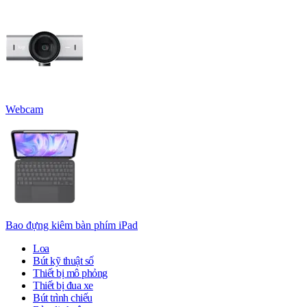
Webcam
Bao đựng kiêm bàn phím iPad
Loa
Bút kỹ thuật số
Thiết bị mô phỏng
Thiết bị đua xe
Bút trình chiếu