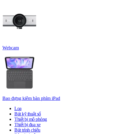
Webcam
Bao đựng kiêm bàn phím iPad
Loa
Bút kỹ thuật số
Thiết bị mô phỏng
Thiết bị đua xe
Bút trình chiếu