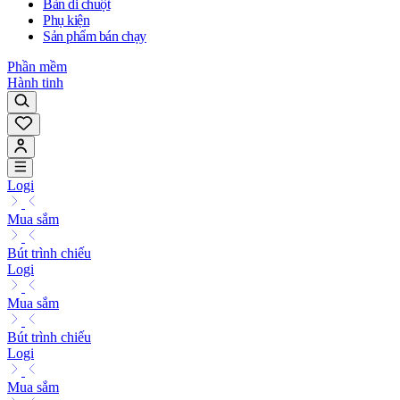
Bàn di chuột
Phụ kiện
Sản phẩm bán chạy
Phần mềm
Hành tinh
Logi
Mua sắm
Bút trình chiếu
Logi
Mua sắm
Bút trình chiếu
Logi
Mua sắm