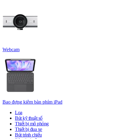
Webcam
Bao đựng kiêm bàn phím iPad
Loa
Bút kỹ thuật số
Thiết bị mô phỏng
Thiết bị đua xe
Bút trình chiếu