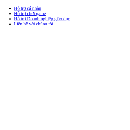
Hỗ trợ cá nhân
Hỗ trợ chơi game
Hỗ trợ Doanh nghiệp giáo dục
Liên hệ với chúng tôi
Phần mềm
GHub dành cho chơi game stream
Options+ dành cho Hiệu suất
Logitech
Sản phẩm
Làm việc hiệu suất
Dành cho chơi game và stream
Hỗ trợ
Phần mềm