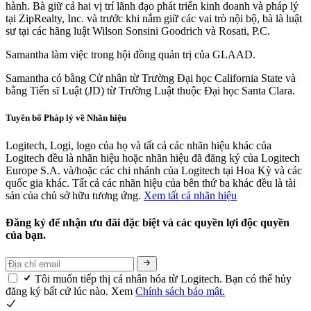
hành. Bà giữ cả hai vị trí lãnh đạo phát triển kinh doanh và pháp lý
tại ZipRealty, Inc. và trước khi nắm giữ các vai trò nội bộ, bà là luật
sư tại các hãng luật Wilson Sonsini Goodrich và Rosati, P.C.
Samantha làm việc trong hội đồng quản trị của GLAAD.
Samantha có bằng Cử nhân từ Trường Đại học California State và
bằng Tiến sĩ Luật (JD) từ Trường Luật thuộc Đại học Santa Clara.
Tuyên bố Pháp lý về Nhãn hiệu
Logitech, Logi, logo của họ và tất cả các nhãn hiệu khác của
Logitech đều là nhãn hiệu hoặc nhãn hiệu đã đăng ký của Logitech
Europe S.A. và/hoặc các chi nhánh của Logitech tại Hoa Kỳ và các
quốc gia khác. Tất cả các nhãn hiệu của bên thứ ba khác đều là tài
sản của chủ sở hữu tương ứng.
Xem tất cả nhãn hiệu
Đăng ký để nhận ưu đãi đặc biệt và các quyền lợi độc quyền
của bạn.
Tôi muốn tiếp thị cá nhân hóa từ Logitech. Bạn có thể hủy
đăng ký bất cứ lúc nào. Xem
Chính sách bảo mật.