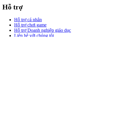
Hỗ trợ
Hỗ trợ cá nhân
Hỗ trợ chơi game
Hỗ trợ Doanh nghiệp giáo dục
Liên hệ với chúng tôi
Phần mềm
GHub dành cho chơi game stream
Options+ dành cho Hiệu suất
Logitech
Sản phẩm
Làm việc hiệu suất
Dành cho chơi game và stream
Hỗ trợ