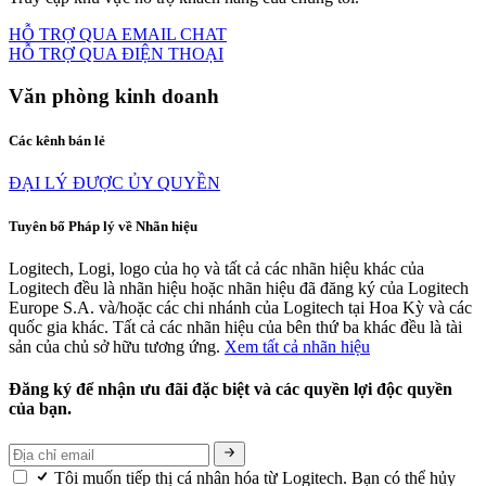
HỖ TRỢ QUA EMAIL CHAT
HỖ TRỢ QUA ĐIỆN THOẠI
Văn phòng kinh doanh
Các kênh bán lẻ
ĐẠI LÝ ĐƯỢC ỦY QUYỀN
Tuyên bố Pháp lý về Nhãn hiệu
Logitech, Logi, logo của họ và tất cả các nhãn hiệu khác của
Logitech đều là nhãn hiệu hoặc nhãn hiệu đã đăng ký của Logitech
Europe S.A. và/hoặc các chi nhánh của Logitech tại Hoa Kỳ và các
quốc gia khác. Tất cả các nhãn hiệu của bên thứ ba khác đều là tài
sản của chủ sở hữu tương ứng.
Xem tất cả nhãn hiệu
Đăng ký để nhận ưu đãi đặc biệt và các quyền lợi độc quyền
của bạn.
Tôi muốn tiếp thị cá nhân hóa từ Logitech. Bạn có thể hủy