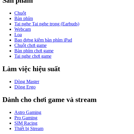
Sản phẩm
Chuột
Bàn phím
Tai nghe Tai nghe trong (Earbuds)
Webcam
Loa
Bao đựng kiêm bàn phím iPad
Chuột chơi game
Bàn phím chơi game
Tai nghe chơi game
Làm việc hiệu suất
Dòng Master
Dòng Ergo
Dành cho chơi game và stream
Astro Gaming
Pro Gaming
SIM Racing
Thiết bị Stream