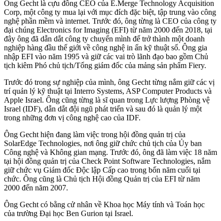
Ông Gecht là cựu đồng CEO của E.Merge Technology Acquisition
Corp, một công ty mua lại với mục đích đặc biệt, tập trung vào công
nghệ phần mềm và internet. Trước đó, ông từng là CEO của công ty
đại chúng Electronics for Imaging (EFI) từ năm 2000 đến 2018, tại
đây ông đã dẫn dắt công ty chuyển mình để trở thành một doanh
nghiệp hàng đầu thế giới về công nghệ in ấn kỹ thuật số. Ông gia
nhập EFI vào năm 1995 và giữ các vai trò lãnh đạo bao gồm Chủ
tịch kiêm Phó chủ tịch/Tổng giám đốc của mảng sản phẩm Fiery.
Trước đó trong sự nghiệp của mình, ông Gecht từng nắm giữ các vị
trí quản lý kỹ thuật tại Interro Systems, ASP Computer Products và
Apple Israel. Ông cũng từng là sĩ quan trong Lực lượng Phòng vệ
Israel (IDF), dẫn dắt đội ngũ phát triển và sau đó là quản lý một
trong những đơn vị công nghệ cao của IDF.
Ông Gecht hiện đang làm việc trong hội đồng quản trị của
SolarEdge Technologies, nơi ông giữ chức chủ tịch của Ủy ban
Công nghệ và Không gian mạng. Trước đó, ông đã làm việc 18 năm
tại hội đồng quản trị của Check Point Software Technologies, nắm
giữ chức vụ Giám đốc Độc lập Cấp cao trong bốn năm cuối tại
chức. Ông cũng là Chủ tịch Hội đồng Quản trị của EFI từ năm
2000 đến năm 2007.
Ông Gecht có bằng cử nhân về Khoa học Máy tính và Toán học
của trường Đại học Ben Gurion tại Israel.