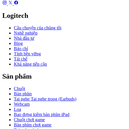
Logitech
Câu chuyện của chúng tôi
Nghề nghiệp
Nhà đầu tư
Blog
Báo chí
Tính bền vững
Tái chế
Khả năng tiếp cận
Sản phẩm
Chuột
Bàn phím
Tai nghe Tai nghe trong (Earbuds)
Webcam
Loa
Bao đựng kiêm bàn phím iPad
Chuột chơi game
Bàn phím chơi game