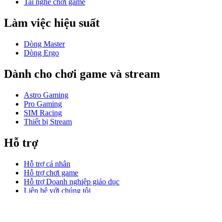
Tai nghe chơi game
Làm việc hiệu suất
Dòng Master
Dòng Ergo
Dành cho chơi game và stream
Astro Gaming
Pro Gaming
SIM Racing
Thiết bị Stream
Hỗ trợ
Hỗ trợ cá nhân
Hỗ trợ chơi game
Hỗ trợ Doanh nghiệp giáo dục
Liên hệ với chúng tôi
Phần mềm