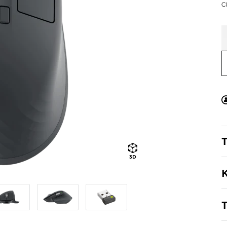
c
T
3D