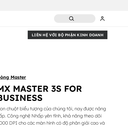
LIÊN HỆ VỚI BỘ PHẬN KINH DOANH
òng Master
MX MASTER 3S FOR
BUSINESS
on chuột biểu tượng của chúng tôi, nay được nâng
ấp. Công nghệ Nhấp yên tĩnh, khả năng theo dõi
000 DPI cho các màn hình có độ phân giải cao và