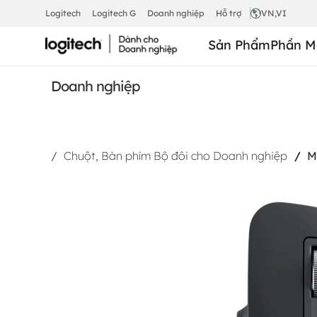
MX
Logitech
Logitech G
Doanh nghiệp
Hỗ trợ
VN
,VI
Sản Phẩm
Phần M
MASTER
Doanh nghiệp
3S
Chuột, Bàn phím Bộ đôi cho Doanh nghiệp
M
DÀNH
CHO
DOANH