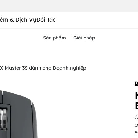
ềm & Dịch Vụ
Đối Tác
Sản phẩm
Giải pháp
X Master 3S dành cho Doanh nghiệp
D
C
c
8