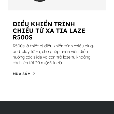
ĐIỀU KHIỂN TRÌNH
CHIẾU TỪ XA TIA LAZE
R500S
R500s là thiết bị điều khiển trình chiếu plug-
and-play từ xa, cho phép nhân viên điều
hướng các slide và con trỏ laze từ khoảng
cách lên tới 20 m (65 feet).
MUA SẮM