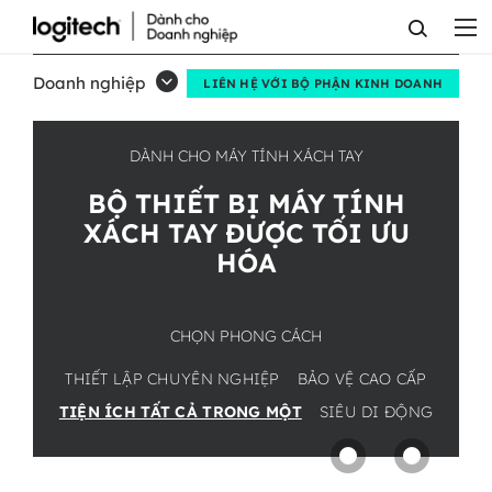
BỘ
THIẾT
Doanh nghiệp
LIÊN HỆ VỚI BỘ PHẬN KINH DOANH
BỊ
MÁY
DÀNH CHO MÁY TÍNH XÁCH TAY
TÍNH
BỘ THIẾT BỊ MÁY TÍNH
XÁCH
XÁCH TAY ĐƯỢC TỐI ƯU
HÓA
TAY
ĐƯỢC
CHỌN PHONG CÁCH
TỐI
ƯU
THIẾT LẬP CHUYÊN NGHIỆP
BẢO VỆ CAO CẤP
TIỆN ÍCH TẤT CẢ TRONG MỘT
SIÊU DI ĐỘNG
HÓA