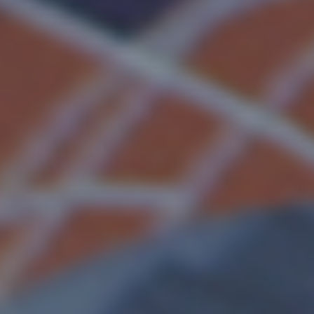
用
羅
技
產
品
完
成
更
多
工
作