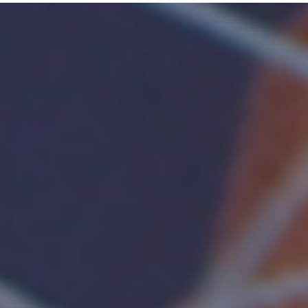
針
對
生
產
力
而
設
計
的
滑
鼠，
利