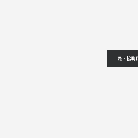
滑
鼠
與
是，協助
鍵
盤
|