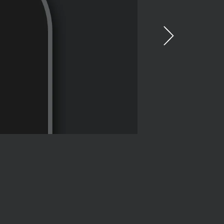
LED 指示
如果沒有，按住 Easy-S
鼠底部) 按鈕三秒。
鼠已準備就緒，可以