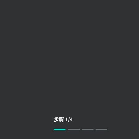
滑
鼠
的
藍
牙
設
步驟 1/4