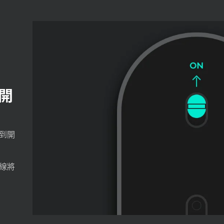
開
到
開
線將