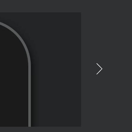
步驟 2/3
將無線接收
電腦上的 U
您的裝置現在應已經
如果沒有，按住 Easy-S
鼠底部) 按鈕三秒。
鼠已準備就緒，可以
需要協助？