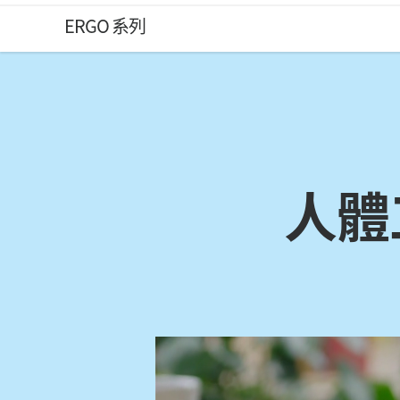
人
ERGO 系列
體
工
人體
學
鍵
盤