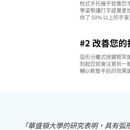
枕式手托幾乎就像您
學姿勢讓打字感覺更加舒
供了 50% 以上的手
#2 改善您
弧形分離式按鍵框架
刻起您就會注意到一
輔以軟墊手託的效果
「華盛頓大學的研究表明，具有弧