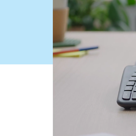
真
的
有
用
嗎？