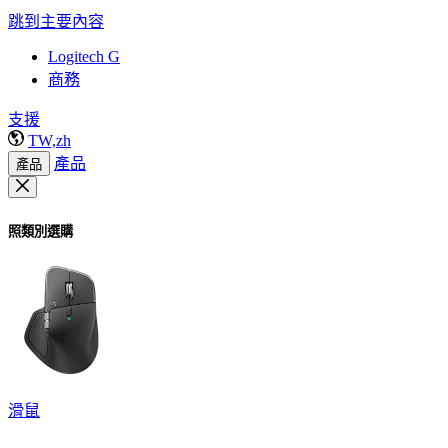
跳到主要內容
Logitech G
商務
支援
TW,zh
產品
產品
照類別選購
滑鼠