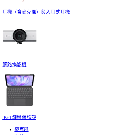
耳機（含麥克風）與入耳式耳機
網路攝影機
iPad 鍵盤保護殼
麥克風