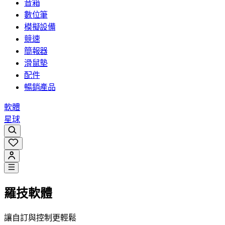
音箱
數位筆
模擬設備
競速
簡報器
滑鼠墊
配件
暢銷產品
軟體
星球
羅技軟體
讓自訂與控制更輕鬆