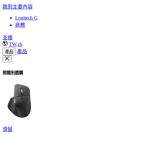
跳到主要內容
Logitech G
商務
支援
TW,zh
產品
產品
照類別選購
滑鼠