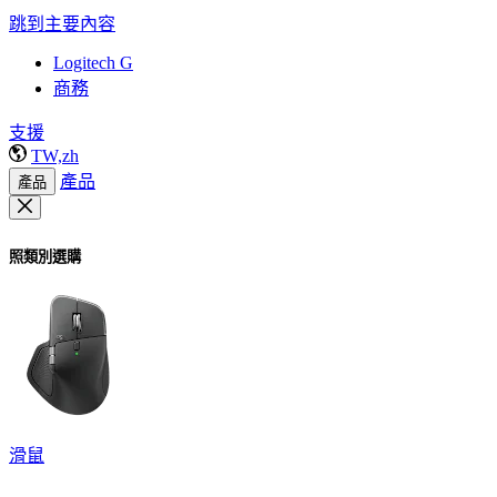
跳到主要內容
Logitech G
商務
支援
TW,zh
產品
產品
照類別選購
滑鼠